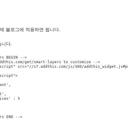
이제 블로그에 적용하면 됩니다.
습니다.
rs BEGIN -->

ddthis.com/get/smart-layers to customize -->

script" src="//s7.addthis.com/js/300/addthis_widget.js#p
cript">

rs END -->