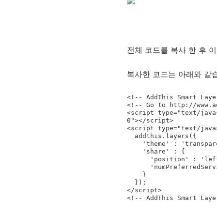
전체 코드를 복사 한 후 
복사한 코드는 아래와 같
<!-- AddThis Smart Laye
<!-- Go to http://www.a
<script type="text/java
0"></script>

<script type="text/javas
  addthis.layers({

    'theme' : 'transparent',

    'share' : {

      'position' : 'left',

      'numPreferredServices' : 5

    }   

  });

</script>

<!-- AddThis Smart Laye