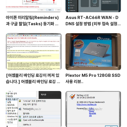
아이폰 미리알림(Reminders)
Asus RT-AC66R WAN - D
과 구글 할일(Tasks) 동기화 하
DNS 설정 방법 (외부 접속 설정
는 방법
방법)
[어셈블리 바인딩 로깅이 꺼져 있
Plextor M5 Pro 128GB SSD
습니다.] 어셈블리 바인딩 로깅 시
사용 리뷰..
작 방법