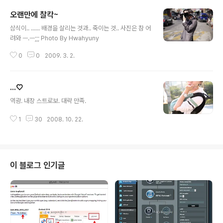
오랜만에 찰칵~
글 내용
삼식이.. ...... 배경을 살리는 것과.. 죽이는 것.. 사진은 참 어
려와 ㅡ.ㅡ;;; Photo By Hwahyuny
0
0
2009. 3. 2.
...♡
글 내용
역광. 내장 스트로보. 대략 만족.
1
30
2008. 10. 22.
이 블로그 인기글