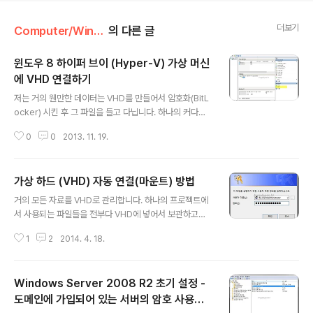
더보기
Computer/Windows
의 다른 글
윈도우 8 하이퍼 브이 (Hyper-V) 가상 머신
에 VHD 연결하기
글 내용
저는 거의 웬만한 데이터는 VHD를 만들어서 암호화(BitL
ocker) 시킨 후 그 파일을 들고 다닙니다. 하나의 커다란
파일이라서 이동 시 속도도 빠르고.. 어떤 파일이 변경되었
0
0
2013. 11. 19.
는지 신경 쓸 일이 없고, 암호화 되어 있기 때문에 분실에
대한 염려도 없어서 이렇게 사용하고 있습니다. 단점은 백
업 시에 항상 드라이브의 용량만큼 이동되어야 하기 때문
가상 하드 (VHD) 자동 연결(마운트) 방법
에 오래 거릴 수 있습니다. 그리고 웬만한 USB에는 들어가
글 내용
지 않습니다. *_*;;;;; 이렇게 가지고 다니는 이유는 회사와
거의 모든 자료를 VHD로 관리합니다. 하나의 프로젝트에
집에서의 데이터 동기화를 위함입니다. 드라이브에 들어
서 사용되는 파일들을 전부다 VHD에 넣어서 보관하고요..
있으니 백업만 잘 된다면 편하다고 생각하고 있어서 이렇
그걸 다시 백업하고. 하는 형태로.. 저는 VHD 를 매우 사
게 하고 있는데… 다~ 자기 마음입니다. ^^;; 가상 머신에
1
2
2014. 4. 18.
랑?하는 편입니다.. 중요 자료의 경우에는 Bitlocker를 이
하드 드라이브 추가하기 먼저 VHD도 하드 드라이브이니
용하여 암호화하여 보호하는 하고 있습니다. 그래서 프로
까 하드 드라이브..
젝트마다 하나의 VHD를 생성하는데 매번 연결하기 귀찮
Windows Server 2008 R2 초기 설정 -
아 찾아보니.. 부팅 시에 자동으로 마운트 하는 방법이 있어
서 공유하고자 합니다. 간략방법 마운트 명령어를 작성한
도메인에 가입되어 있는 서버의 암호 사용기
글 내용
다. 컴퓨터 관리의 시스템 도구 –> 작업 스케줄러에 자동