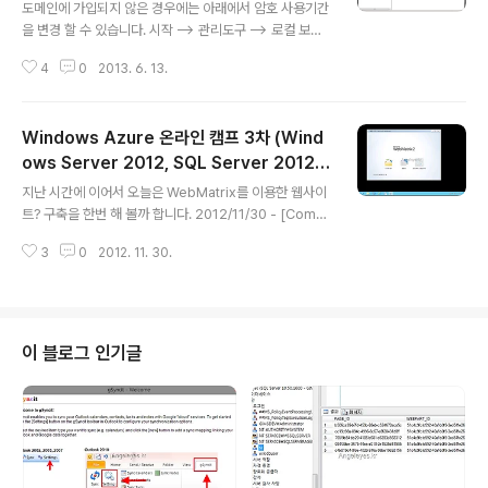
간 비활성화 또는 변경 방법
도메인에 가입되지 않은 경우에는 아래에서 암호 사용기간
마운트 스케줄을 등록한다. 보안 옵션의 사용자의 로그온
을 변경 할 수 있습니다. 시작 –> 관리도구 –> 로컬 보안 정
여부에 관계없이 실행을 선택 트리거의 새로 만들기를 선
책 –> 계정 정책 –> 암호 정책 –> 최대 암호 사용기간 원래
택하고 작성 시작 옵션을 시작할 때로 변경하고 작업이 지
4
0
2013. 6. 13.
는 42일로 되어 있으나, 변경을 원하지 않는 경우에는 0으
연되는 최대 시간을 선택하고 ..
로 바꿔 주시면 됩니다. 하지만 도메인이 가입되어 있는 경
우에는 아래와 같이 비활성화 상태로 나타나 변경 할 수 없
Windows Azure 온라인 캠프 3차 (Wind
습니다. 위의 경우에는 아래와 같은 방법을 이용하셔야 합
니다. 시작 –> 관리도구 –> 그룹 정책 관리 –> 해당 도메인
ows Server 2012, SQL Server 2012)
글 내용
의 포트리스.. –> 도메인 –> 그룹 정책 개체 –> Default D
- WebMatrix 사용기
지난 시간에 이어서 오늘은 WebMatrix를 이용한 웹사이
omain Policy –> 마우스 오른쪽 버튼 선택 그리고 편집
트? 구축을 한번 해 볼까 합니다. 2012/11/30 - [Comp
편집을 하게 되면 아래와 같은 그룹 정책 편집기가 나타납
uter/Windows] - Windows Azure 온라인 캠프 3차
니다. 여기에서 정책 –> Windows 설..
3
0
2012. 11. 30.
사용기(Windows 2012, SQL 2012, WPI) - Orchard
Blog 만들기 제가 C# 개발자이긴 한데.. WebMatrix는
단 한번도 사용해 본적이 없습니다. 헐~ 우리에겐 구글신
이 있기에 일단 진행합니다. WebMatrix 설치는 지난 시
간에 Web Platform을 이용하여 설치하였으나, 설치하는
이 블로그 인기글
방법은 간단합니다. 아래 사이트에서 다운로드 후 설치 끝!
ㅡ.ㅡ; http://www.microsoft.com/web/webmatrix/
그리고 실행하면 아래와 같이 보실 수 있습니다. 원격..