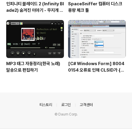
인피니티 블레이드 2 (Infinity Bl
SpaceSniffer 컴퓨터 디스크
ade2) 숨겨진 이야기 - 무지개 공
용량 체크 툴
격 보석
MP3 태그 자동정리(한국 노래)
[C# Windows Form] 8004
알송으로 편집하기
0154 오류로 인해 CLSID가 {0}
인 구성 요소의 COM 클래스 팩터
리를 검색하지 못했습니다.
의안내
티스토리
로그인
고객센터
© Daum Corp.