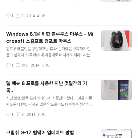
롯용 삼성 960 EVO, SATA 방식의 Plextor 128M5Pr
그걸 다시 백업하고. 하는 형태로.. 저는 VHD 를 매우 사
o를 추가 장착하였습니다.그래서 총 3개의 하드가 장착되
랑?하는 편입니다.. 중요 자료의 경우에는 Bitlocker를 이
작성시간
1
2
2014. 4. 18.
어 ..
용하여 암호화하여 보호하는 하고 있습니다. 그래서 프로
젝트마다 하나의 VHD를 생성하는데 매번 연결하기 귀찮
아 찾아보니.. 부팅 시에 자동으로 마운트 하는 방법이 있어
Windows 8.1을 위한 블루투스 마우스 - Mi
서 공유하고자 합니다. 간략방법 마운트 명령어를 작성한
crosoft 스컬프트 컴포트 마우스
다. 컴퓨터 관리의 시스템 도구 –> 작업 스케줄러에 자동
글 내용
마운트 스케줄을 등록한다. 보안 옵션의 사용자의 로그온
윈도우 테블릿을 구입하고난 후 내 손가락을 뾰족하게 만
여부에 관계없이 실행을 선택 트리거의 새로 만들기를 선
들고 싶었다..뾰족해야 내 마음대로 터치가 되리라.. 라는
택하고 작성 시작 옵션을 시작할 때로 변경하고 작업이 지
생각을 떨쳐 버릴 수 없었다. 거기다가.. 베뉴에는 USB가
작성시간
1
106
2014. 3. 10.
연되는 최대 시간을 선택하고 ..
없다... 읔그럼 어쩔 수 없잖아.. 블루투스 마우스를 구입해
야지... 그리고 이것 저것 알아보기 시작하고..윈도우에는
역시 하드웨어 명가 MS가 좋겠지??로지텍보다는 MS꺼
델 베뉴 8 프로를 사용한 지난 몇달간의 기
가 더 잘 되어 있겠지! 하고 구입! 헌데 구입하려고 하는 시
록..
점에 모든 물건이 네이버에서 사라짐..있는 것들은 오로지..
글 내용
해외 구매 뿐.. 그래서 페이스북 친구인.. MS 하드웨어에게
지난 블프(블랙 프라이데이)에 지름신이 왔다.그것은 바로
물어보고.. 기다리면 된다길래 기다리다가.물건 뜨자마자!
윈도우 테블릿!가지고 있던 안드로이드 테블릿을 정리하
바로 구입! 스컬프트 컴포트 마우스 만의 장점 블루스택 기
자. 그리고 윈도우로 가는 거다! 해서 안드로이드 테블릿(누
작성시간
1
3
2014. 3. 10.
술(유리에서도 포인터가 잘 움직임)윈도우 8.1을 위해 태어
크)를 정리하고 바로 달려주신다..가격은 아마존에서 $22
남.개인..
9!! 32G 라는 용량에서 잠시 머뭇거리고.. 괜찮다를 외친
후 구매! 2012년 블프를 겪고 FMA(Free My Apps)의
크립쉬 G-17 펌웨어 업데이트 방법
캐쉬를 차곡차곡 모아서 아마존 Gift로 전환하여 자그마치
글 내용