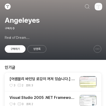
검색하기
티스토리
Angeleyes
구독자
0
Real of Dream....
구독하기
방명록
신고하기 레이어
열기
인기글
[어셈블리 바인딩 로깅이 꺼져 있습니다.] 어
셈블리 바인딩 로깅 시작 방법
3
2
조회
3
Visual Studio 2005 .NET Framework
Source 확인
0
0
조회
2