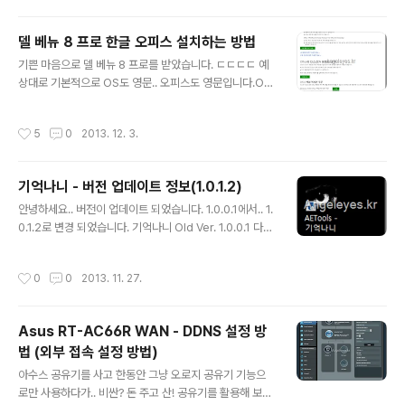
마우스를 사용 하고자 합니다. 준비물은 동일한 네트워크
와 OTG 케이블 및 마우스 입니다! 마우스가 필요한 이유
델 베뉴 8 프로 한글 오피스 설치하는 방법
는 윈도우 8 이후의 태블릿의 경우에는 터치라는 장치가
글 내용
기쁜 마음으로 델 베뉴 8 프로를 받았습니다. ㄷㄷㄷㄷ 예
따로 있습니다. InputDirector를 이용하여 설정하여도.
상대로 기본적으로 OS도 영문.. 오피스도 영문입니다.OS
마우스를 움직일 때 마우스는 바로 터치가 되는 것입니다.
의 경우에는 언어 팩을 다운받아서 설치하고.. 설정만 하면
그래서 마우스 포인터가 나타나지 않습니다.. 그런 이유로
됩니다.하지만.. 오피스의 경우에는 그렇게 할 수가 없습니
인해.. 태블릿에 마우스 장치를 활성화 하고 난 후에야 비로
작성시간
5
0
2013. 12. 3.
다. 그래서 오피스를 한글로 설치하는 방법을 공유하고자
소 마우스 포인터를 확인 할 수 있습니다. InputDirector
합니다.물론 동봉되어 있는 오피스 제품 키를 가지고 한글
설..
로 설치하는 방법입니다. 방법을 간략하게 설명하자면 아
기억나니 - 버전 업데이트 정보(1.0.1.2)
래와 같습니다. MS Office 계정에 나의 시디키를 등록하
글 내용
여 그 시디키로 한글 오피스를 다운받고. 설치하는 방법입
안녕하세요.. 버전이 업데이트 되었습니다. 1.0.0.1에서.. 1.
니다. 당연히 인터넷이 연결되어 있어야 합니다. 오피스 Pr
0.1.2로 변경 되었습니다. 기억나니 Old Ver. 1.0.0.1 다운
oduct Key 등록 먼저 시디키를 MS Office 사이트에 등
로드 기억나니 Ver. 1.0.1.2 다운로드 소소한 기능 추가와
록하여야 합니다. 시디키를 등록하기 위해서는 Office 계
함께.. 꽤 많은 버그를 잡았습니다. 헌데 아직도 넘쳐 나는
작성시간
0
0
2013. 11. 27.
정이 있어야 하..
것 같습니다. *_*;;;; 기억나니 변경내역 변경된 기능은 아
래와 같습니다. 마우스 제스쳐 추가 현재 페이지 캡쳐 방식
변경… (현재 보이는 페이지 캡쳐 형태로 변경) 아이콘 변경
Asus RT-AC66R WAN - DDNS 설정 방
수정된 버그는 아래와 같습니다. 다음 카페 글 챕쳐 오류 문
법 (외부 접속 설정 방법)
제 오류 내용 전송 시 현재 보이고 있던 페이지 URL도 함
글 내용
께 전송.. (오류 현상 파악을 위한) 포커스 문제 등등 너무
아수스 공유기를 사고 한동안 그냥 오로지 공유기 기능으
많아서 쓸 수가 없음 ㅡ.ㅡ; 아래와 같이 아이콘이 바뀌었습
로만 사용하다가.. 비싼? 돈 주고 산! 공유기를 활용해 보자