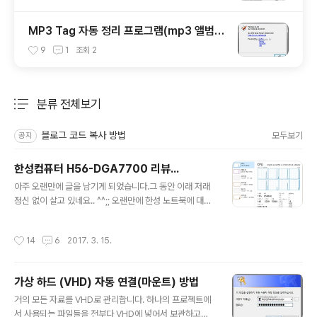
MP3 Tag 자동 정리 프로그램(mp3 앨범자
켓 입력하기)
9
1
조회
2
분류 전체보기
주요 글 목록
블로그 코드 복사 방법
모두보기
공지
한성컴퓨터 H56-DGA7700 리뷰...
글 내용
아주 오랜만에 글을 남기게 되었습니다.그 동안 이래 저래
정신 없이 살고 있네요.. ^^;; 오랜만에 한성 노트북에 대해
여 글을 쓰려고 합니다.이유는.. 인터넷에 해당 노트북에 대
한 정보가 너무 없어서..다른 분들 참고하시라고 남깁니다.
작성시간
14
6
2017. 3. 15.
게이밍 노트북이 아닌 개발용으로 사용하고자 구입하였습
니다.10일정도 쓰고난 후 글 올립니다. OS 및 하드웨어 사
양.윈도우 서버 2016을 설치하여 사용중이며, 1테라 하드
가상 하드 (VHD) 자동 연결(마운트) 방법
기본 장착 모델을 구입하고 추가로 SSD, 램 확장하였습니
글 내용
다.H56-DGA7700의 기본 사양은 아래 링크를 참고하
거의 모든 자료를 VHD로 관리합니다. 하나의 프로젝트에
여 주시기 바랍니다.여기를 선택하여 이동 SSD는 M2 슬
서 사용되는 파일들을 전부다 VHD에 넣어서 보관하고요..