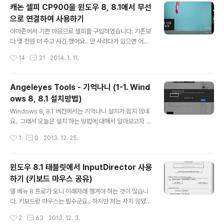
캐논 셀피 CP900을 윈도우 8, 8.1에서 무선
ck에 케이블이 연결되어 있어 뺄 수도 없습니다. 아래는 아
으로 연결하여 사용하기
이폰을 연결한 모습.... 손으로 밀립니다...그래서 꼽을 때 걱
글 내용
정하지 않으셔도 됩니다.그리고 라이트닝 커넥터가 있는
아마존에서 기쁜 마음으로 셀피를 구입하였습니다. 기존보
곳의 크기가 좀 큽니다.때문에 제가 이전부터 사용하던 케
다 몇 천원 더 주고 사긴 했어요.. 안 사려다가 있으면 어떻
이스.. SGP 네오 어쩌구 저쩌구 케이스가 있었는데 밑에
게든 쓰겠지 하고 말입니다. ㅎ 역시 사 놓고.. 번들로 들어
작성시간
14
31
2014. 1. 11.
구멍을 신나..
있던 인화지 5장 중.. 3장만 쓰고 아직 2장이 남아 있습니
다. 인화지를 안사서 못 뽑고 있는 것도 있고… 여튼 근 한
달 째 방치 되고 있네요 ^^;;;;; 처음 사서.. 윈도우에 설치하
Angeleyes Tools - 기억나니 (1-1. Wind
고 사용하려고 하는데.. 드라이버가 없네요???얼릉 구글에
ows 8, 8.1 설치방법)
서 검색했습니다. 하지만 나오지 않습니다. *_*;;;저는 프린
글 내용
터가 무선으로 연결되니 너무 좋아하고 있었는데 말이죠..
Windows 8, 8.1 버전에서는 기억나니 설치가 쉽지 않네
드라이버가 없어서 설치를 못하고 있습니다. 캐논 홈피를
요.. 그래서 오늘은 설치 하는 방법에 대해서 알아보고자 합
들어갔더니.. 왠걸! 윈도우 8, 8.1 지원안함!~! 이 뭐밍?? 셀
니다. 일단.. 설치 파일을 다운로드 하십니다. http://blog.
작성시간
1
0
2013. 12. 25.
피 단종되나??? 그래도 찾아봐야지!! htt..
angeleyes.kr/442, http://angeleyes.w.pw/Angel
eyes%20Tools%20HtmlGenerator.msi 그리고 파
일을 실행합니다. 실행하게 되면 Windows의 PC 보호 하
윈도우 8.1 태블릿에서 InputDirector 사용
고 위와 같이 나타나게 됩니다. 여기에서 하얀색 박스의 추
하기 (키보드 마우스 공유)
가 정보를 선택하십니다. 파일에 Angeleyes Tools Ht
글 내용
mlGenerator.msi 가 나오고 실행 버튼이 나와야 합니
델 베뉴 8 프로가 오니 이래저래 챙겨야 하는 것이 많습니
다. 이때 실행을 선택하시면 됩니다. 이렇게 화면이 나오게
다. 키보드랑 마우스는 필수군요.. 하지만 저는 사지 않았습
되며.. 여기서 부터는 다음만 눌러서 진행하셔도 무관합니
니다…. 그래서 일단은.. 네트워크를 이용한 키보드 마우스
작성시간
2
63
2013. 12. 3.
다. 좀 더 ..
공유하는 프로그램인 InputDirector를 이용하여 키보드