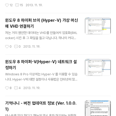
니다. 바탕화면의 바로..
하는 차원에서.. 설정을 하나씩 건들기 시작했습니다. 맨날
작성시간
12
15
2013. 11. 19.
아이피 타임이나, 전에 쓰던 D-LINK의 첫 화면과는 차원
이 틀리게 이뻐요.. 좀 어두침침 한 것이 문제라면 문제이긴
합니다. ^^;; 본론으로 들어가서.. 이 공유기는 참 많은 기능
윈도우 8 하이퍼 브이 (Hyper-V) 가상 머신
을 지원하고 있습니다. 기능을 최대한으로 사용하기 위한
에 VHD 연결하기
그 첫 걸음은 역시… 외부에서 이 공유기로 접속할 수 있도
글 내용
록 설정되어야 할 것 같습니다. 그래서 외부 접속 (DDNS -
저는 거의 웬만한 데이터는 VHD를 만들어서 암호화(BitL
Dynamic Domain Name System) 설정 방법에 대해
ocker) 시킨 후 그 파일을 들고 다닙니다. 하나의 커다란
서 알아보고자 합니다. DDNS Client 설정 DDNS Client
파일이라서 이동 시 속도도 빠르고.. 어떤 파일이 변경되었
작성시간
0
0
2013. 11. 19.
가 하는 역할은 인터넷에 주소를 할당하고..
는지 신경 쓸 일이 없고, 암호화 되어 있기 때문에 분실에
대한 염려도 없어서 이렇게 사용하고 있습니다. 단점은 백
업 시에 항상 드라이브의 용량만큼 이동되어야 하기 때문
윈도우 8 하이퍼-V(Hyper-V) 네트워크 설
에 오래 거릴 수 있습니다. 그리고 웬만한 USB에는 들어가
정하기
지 않습니다. *_*;;;;; 이렇게 가지고 다니는 이유는 회사와
글 내용
집에서의 데이터 동기화를 위함입니다. 드라이브에 들어
Windows 8 Pro 이상에는 Hyper-V 를 이용할 수 있습
있으니 백업만 잘 된다면 편하다고 생각하고 있어서 이렇
니다. Hyper-V에 대한 설정이나 사용법은 인터넷에 많이
게 하고 있는데… 다~ 자기 마음입니다. ^^;; 가상 머신에
알려져 있으므로, 이번에는 그냥 넘어가고 네트워크 설정
작성시간
8
4
2013. 11. 19.
하드 드라이브 추가하기 먼저 VHD도 하드 드라이브이니
에 관하여 알아보고자 합니다. 기본적으로 가상 머신에서
까 하드 드라이브..
가장 중요한 부분이 바로 네트워크 일 것입니다. 네트워크
가 되어야 인터넷을 하던.. 아니면 다른 컴퓨터에 접근 하던
기억나니 - 버전 업데이트 정보 (Ver. 1.0.0.
지 할 수 있기 때문에 꼭 필요한 설정이라고 봐야 할 것 같
1)
습니다. 본론으로 들어가서.. Hyper-V 네트워크 설정하기
글 내용
가상 스위치라는 설정을 이용하여 가상 네트워크 스위치를
테스트를 많이 한다고 했는데 역시 혼자 하기에는 부족한