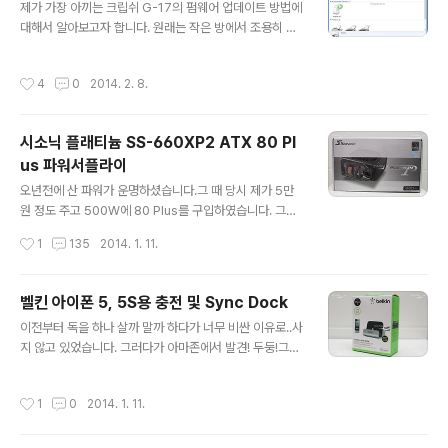
제가 가장 아끼는 크립쉬 G-17의 펌웨어 업데이트 방법에
$100 충전해 놓은 것으로 구매하여 더더욱 싸게 구매하였
대해서 알아보고자 합니다. 원래는 작은 방에서 조용히 잠
다! 와우~! 구입하고 배송대행지를 거쳐..한국까지 4일만
을 자다가.. 큰방으로 옮겨와서 조용히 또 지내다가.. 델 베
에 도착하였으나.. 주말이 겹처 내 손까자지는 정확히 8일
뉴가 바보가 되면서 이것 저것 설치하다가.. 갑자기 급.. 펌
이 걸렸다. 그렇게 해서 나는 첫번째 윈도우 테블릿을 만져
작성시간
4
0
2014. 2. 8.
웨어 업데이트를 하게 되었습니다. 기본 공장 버전의 펌웨
보게 되었는데..안드로이드는 7인치를 사용하고 있어서 크
어는 93.1000입니다. 2014.02.08 – 97.3700 이 최신
게 차이점은 ..
버전입니다. 일단 저는 윈도우 8.1에서 진행하도록 하겠습
시소닉 플래티늄 SS-660XP2 ATX 80 Pl
니다. 윈도우 7에서도 거의 비슷하게 진행되니 참고하시면
us 파워서플라이
됩니다. 모든 내용은 http://www.klipsch.com/Educati
글 내용
on/g-17-air-faq를 참고하여 진행하였습니다. 진행과정
오년전에 산 파워가 운명하셨습니다.그 때 당시 제가 5만
은 아래와 같습니다. 크립쉬에 원격으로 접속하여 펌웨어
원 정도 주고 500W에 80 Plus를 구입하였습니다. 그래
업데이트를 할 수 있도록 모드를 변경 펌..
서 이번에는 좋은 놈으로다가 사야겠다고 마음먹었지요~
작성시간
1
135
2014. 1. 11.
저는 게임을 하지 않아서 파워가 클 필요도 없습니다. 하지
만 이상하게 끌립니다. 그래서 시소닉에 대해서 알아보고
있다가...국내 가격을 보고 생각을 접습니다. 하지만 망가진
벨킨 아이폰 5, 5S용 충전 및 Sync Dock
파워야 고맙다~ 그러고 뒤졌습니다.그러다가 해외에.. 뉴
글 내용
이전부터 독을 하나 살까 말까 하다가 너무 비싼 이유로..사
애그 라는 사이트에서 $99에 팔고 있는 것이 아닙니까?시
지 않고 있었습니다. 그러다가 아마존에서 발견! 두둥!그것
소닉 중 등급이 가장 높은 플래티늄에 660 2세대를 말이
도 $17.99 두둥!어머~ 이건 질러야 해~ 그렇게 해서 지릅
죠!! 어머~ 이건 사야해~ 그래서 샀습니다.배송 무개는 8
니다. 국내가격은 5만원 선…. 한국까지 무료 배송의 커다
파운드 나왔고요~ 그 동안 컴퓨터를 못쓰고 기다리다가 오
작성시간
1
0
2014. 1. 11.
란 이점을 안고! 아마존 최고!를 외치며 지릅니다… 자~ 물
자마자 사진 얼릉 찍고.조립했습니다. 헐. 파워가 망가진게
건이 왔어요~ 포장상태는 썩 좋지 않아 박스가 많이 찌그
아니네?메인보드네??????..
러져 있군요.내용물은 보시는 것처럼 Dock 뿐입니다. Do